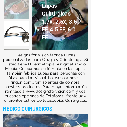
Lupas
Quirúrgicas
1.7x, 2.5x, 3.5
EF, 4.5 EF, 6.0
EF
Designs for Vision fabrica Lupas
personalizadas para Cirugía y Odontología. Si
Usted tiene Hipermetropía, Astigmatismo o
Miopía. Colocamos su fórmula en las lupas.
También fabrica Lupas para personas con
Discapacidad Visual. Lo asesoramos sin
ningún compromiso antes de comprar
nuestros productos. Para mayor información
remítase a
www.designsforvision.com
y vea
nuestras opciones de Fotóforos , frontoluz y
diferentes estilos de telescopios Quirúrgicos.
MEDICO QUIRURGICOS